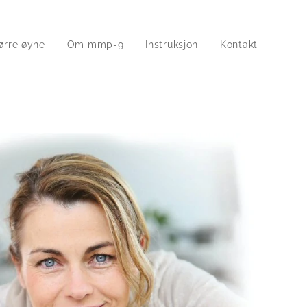
ørre øyne
Om mmp-9
Instruksjon
Kontakt